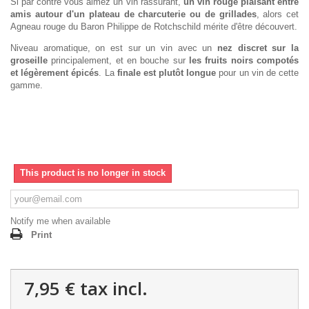
Si par contre vous aimez un vin rassurant,
un vin rouge plaisant entre
amis autour d'un plateau de charcuterie ou de grillades
, alors cet
Agneau rouge du Baron Philippe de Rotchschild mérite d'être découvert.
Niveau aromatique, on est sur un vin avec un
nez discret sur la
groseille
principalement, et en bouche sur
les fruits noirs compotés
et légèrement épicés
. La
finale est plutôt longue
pour un vin de cette
gamme.
This product is no longer in stock
Notify me when available
Print
7,95 €
tax incl.