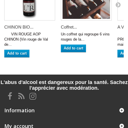
CHINON BIO...
Coffret...
A VU
VIN ROUGE AOP
Un coffret qui regroupe 6 vins
VIN
CHINON (Vin rouge de Val
rouges de la...
PROM
de...
mai 20
Add to cart
Add to cart
Add 
L'abus d'alcool est dangereux pour la santé. Sachez
l'apprécier avec modération.
Information
My account