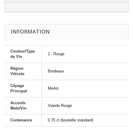
INFORMATION
Couleur/Type
2 - Rouge
de Vin
Région
Bordeaux
Viticole
Cépage
Merlot
Principal
Accords
Viande Rouge
Mets/Vin
Contenance
0.75 cl (bouteille standard)