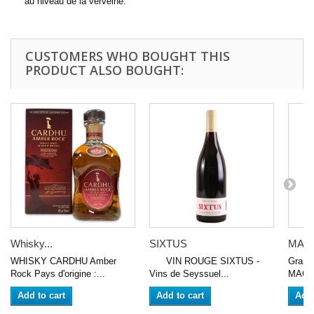
au niveau de la verveine.
CUSTOMERS WHO BOUGHT THIS
PRODUCT ALSO BOUGHT:
Whisky...
SIXTUS
MAGN
WHISKY CARDHU Amber
VIN ROUGE SIXTUS -
Grand
Rock Pays d'origine :...
Vins de Seyssuel...
MAGNU
Add to cart
Add to cart
Add 