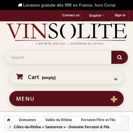
Livraison gratuite dès 99€ en France, hors Corse
Contact us
Sign in
English
Cart
(empty)
MENU
Domaines
Vallée du Rhône
Ferraton Père et Fils
Côtes-du-Rhône « Samorens » - Domaine Ferraton & Fils