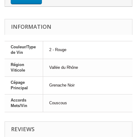
INFORMATION
Couleur/Type
2 - Rouge
de Vin
Région
Vallée du Rhône
Viticole
Cépage
Grenache Noir
Principal
Accords
Couscous
Mets/Vin
REVIEWS