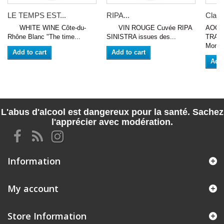
LE TEMPS EST...
RIPA...
Claire
WHITE WINE Côte-du-
VIN ROUGE Cuvée RIPA
AOC 
Rhône Blanc "The time...
SINISTRA issues des...
TRADI
Monge
Add to cart
Add to cart
Add 
L'abus d'alcool est dangereux pour la santé. Sachez
l'apprécier avec modération.
Information
My account
Store Information