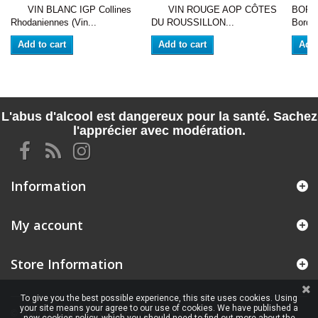
VIN BLANC IGP Collines
VIN ROUGE AOP CÔTES
BORD
Rhodaniennes (Vin...
DU ROUSSILLON...
Bordea
Add to cart
Add to cart
Add 
L'abus d'alcool est dangereux pour la santé. Sachez
l'apprécier avec modération.
Information
My account
Store Information
To give you the best possible experience, this site uses cookies. Using
your site means your agree to our use of cookies. We have published a
© 2026 - ALL RIGHTS RESERVED VINSOLITE