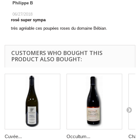
Philippe B
06/27/2018
rosé super sympa
très agréable ces poupées roses du domaine Bébian.
CUSTOMERS WHO BOUGHT THIS
PRODUCT ALSO BOUGHT:
Cuvée...
Occultum...
Châte