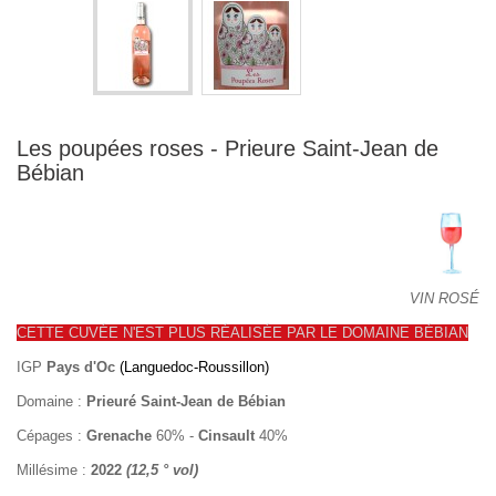
Les poupées roses - Prieure Saint-Jean de
Bébian
VIN ROSÉ
CETTE CUVÉE N'EST PLUS RÉALISÉE PAR LE DOMAINE BÉBIAN
IGP
Pays d'Oc
(Languedoc-Roussillon)
Domaine :
Prieuré Saint-Jean de Bébian
Cépages :
Grenache
60% -
Cinsault
40%
Millésime :
2022
(12,5 ° vol)