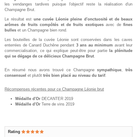
les vendanges tardives puisque l'objectif reste la réalisation d'un
Champagne Brut.
Le résultat est
une cuvée Léonie pleine d'onctuosité et de beaux
arômes de fruits compôtés et de fruits exotiques
avec de
fines
bulles
et un Champagne bien rond.
Les bouteilles de la cuvée Léonie sont conservées dans les caves
enterrées de Canard Duchêne pendant
3 ans au minimum
avant leur
commercialisation, ce qui explique peut-être pour partie
la plénitude
qui se dégage de ce délicieux Champagne Brut
.
En résumé nous avons trouvé ce Champagne
sympathique
,
très
consensuel
et plutôt
très bien placé au niveau du tarif
.
Récompenses récentes pour ce Champagne Léonie brut
Médaille d'Or
DECANTER 2019
Médaille d'Or
Terre de vins 2019
Rating