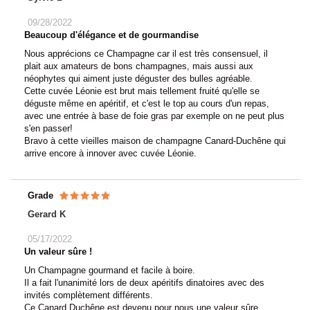
09/28/2022
Beaucoup d'élégance et de gourmandise
Nous apprécions ce Champagne car il est très consensuel, il
plait aux amateurs de bons champagnes, mais aussi aux
néophytes qui aiment juste déguster des bulles agréable.
Cette cuvée Léonie est brut mais tellement fruité qu'elle se
déguste même en apéritif, et c'est le top au cours d'un repas,
avec une entrée à base de foie gras par exemple on ne peut plus
s'en passer!
Bravo à cette vieilles maison de champagne Canard-Duchêne qui
arrive encore à innover avec cuvée Léonie.
Grade
Gerard K
05/17/2022
Un valeur sûre !
Un Champagne gourmand et facile à boire.
Il a fait l'unanimité lors de deux apéritifs dinatoires avec des
invités complètement différents.
Ce Canard Duchêne est devenu pour nous une valeur sûre