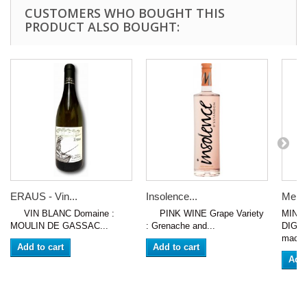
CUSTOMERS WHO BOUGHT THIS
PRODUCT ALSO BOUGHT:
ERAUS - Vin...
Insolence...
Menth
VIN BLANC Domaine :
PINK WINE Grape Variety
MINT
MOULIN DE GASSAC...
: Grenache and...
DIGES
macera
Add to cart
Add to cart
Add 