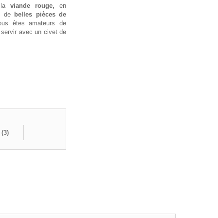
 la
viande rouge,
en
 de
belles pièces de
ous êtes amateurs de
servir avec un civet de
 (
3
)