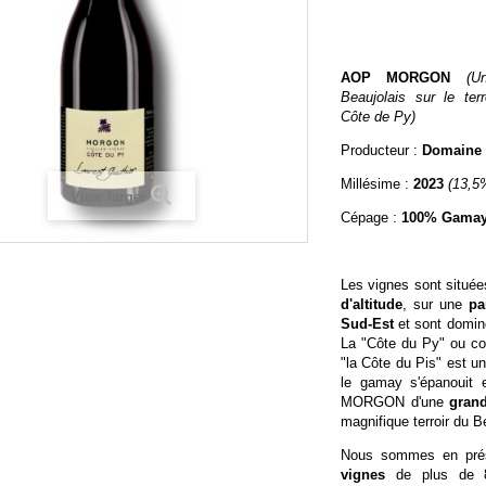
AOP MORGON
(U
Beaujolais sur le ter
Côte de Py)
Producteur :
Domaine 
Millésime :
2023
(13,5
View larger
Cépage :
100% Gama
Les vignes sont situé
d'altitude
, sur une
pa
Sud-Est
et sont domin
La "Côte du Py" ou com
"la Côte du Pis" est u
le gamay s'épanouit 
MORGON d'une
grand
magnifique terroir du B
Nous sommes en pr
vignes
de plus de 8