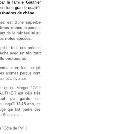
par la famille Gauthier
n d'une grande qualité,
en
foudres de chêne.
 nez est d'une
superbe
ômes riches
exprimant
lant de la
minéralité au
des
notes épicées.
mplifier tous ces arômes
bouche avec un
vin tout
lle onctuosité.
ents
et en font un joli
les arômes perçus vont
er et à évoluer.
on de ce Morgon "Côte
AUTHIER est déjà très
iel de garde
est
er jusqu'à
12-15 ans
, ce
ge qui fait partie des
u Beaujolais.
 "Côte de Py" !