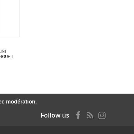
INT
RGUEIL
vec modération.
Follow us