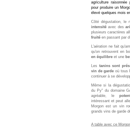
agriculture raisonnée 
pour produire un Morgo
élevé quelques mois 
Côté dégustation, le
intensité
avec des
ar
plusieurs caractères al
fruité
en passant par 
L'aération ne fait qu'a
qu'on retrouvent en 
en équilibre
et une
be
Les
tanins sont prés
vin de garde
où tous 
continuer à se développ
Même si la dégustati
du Py" du domaine G
agréable, le
potent
intéressant et peut all
Morgon est un vin rou
grands vins de garde d
A table avec ce Morgon