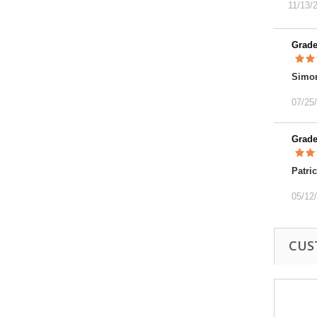
11/13/
Grad
Simo
07/25
Grad
Patri
05/12
CUS