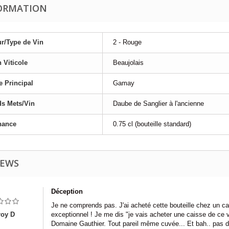
ORMATION
r/Type de Vin
2 - Rouge
 Viticole
Beaujolais
 Principal
Gamay
s Mets/Vin
Daube de Sanglier à l'ancienne
nance
0.75 cl (bouteille standard)
IEWS
Déception
Je ne comprends pas. J'ai acheté cette bouteille chez un c
roy D
exceptionnel ! Je me dis "je vais acheter une caisse de ce
Domaine Gauthier. Tout pareil même cuvée... Et bah.. pas d