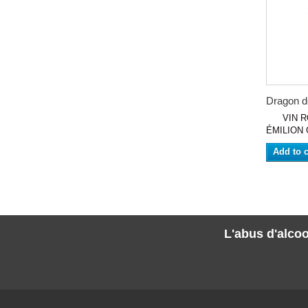
Dragon de
VIN ROU
ÉMILION 
Add to c
L'abus d'alcoo