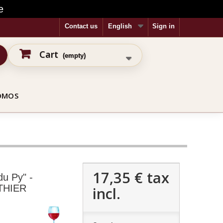
e
Contact us
English
Sign in
Cart
(empty)
OMOS
17,35 €
tax
u Py" -
THIER
incl.