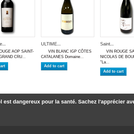
...
ULTIME...
Saint...
GE AOP SAINT-
VIN BLANC IGP CÔTES
VIN ROUGE SA
GRAND CRU...
CATALANES Domaine...
NICOLAS DE BOU
"La...
art
Add to cart
Add to cart
l est dangereux pour la santé. Sachez l'apprécier a