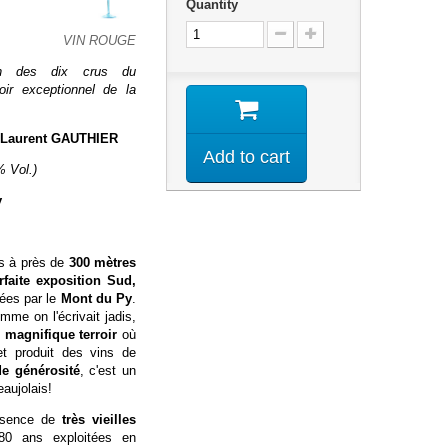
Quantity
VIN ROUGE
n des dix crus du
roir exceptionnel de la
Laurent GAUTHIER
Add to cart
% Vol.)
y
es à près de
300 mètres
rfaite exposition Sud,
ées par le
Mont du Py
.
me on l'écrivait jadis,
n
magnifique terroir
où
et produit des vins de
e générosité
, c'est un
eaujolais!
ésence de
très vieilles
0 ans exploitées en