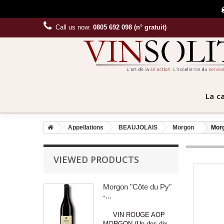
Call us now:
0805 692 098 (n° gratuit)
La c
Appellations
BEAUJOLAIS
Morgon
Morg
VIEWED PRODUCTS
Morgon "Côte du Py"
-...
VIN ROUGE AOP
MORGON (Un des dix...