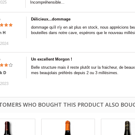
2025
Incompréhensible...
e
Délicieux...dommage
dommage qu'il n'y en ait plus en stock, nous apprécions 
n H
bouteilles dans notre cave, espérons que le nouveau millés
/2024
e
Un excellent Morgon !
Belle structure mais il reste plutôt sur la fraicheur, de b
ck D
mes beaujolais préférés depuis 2 ou 3 millésimes.
/2023
TOMERS WHO BOUGHT THIS PRODUCT ALSO BOU