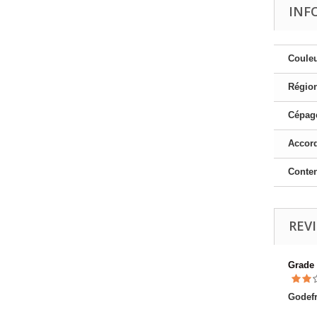
INF
Couleu
Région
Cépage
Accord
Conte
REV
Grade
Godef