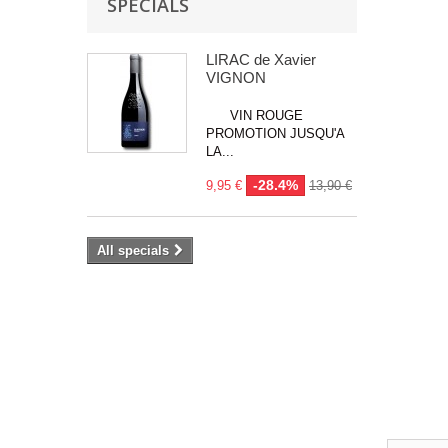
SPECIALS
LIRAC de Xavier
VIGNON
VIN ROUGE
PROMOTION JUSQU'A
LA...
-28.4%
9,95 €
13,90 €
All specials