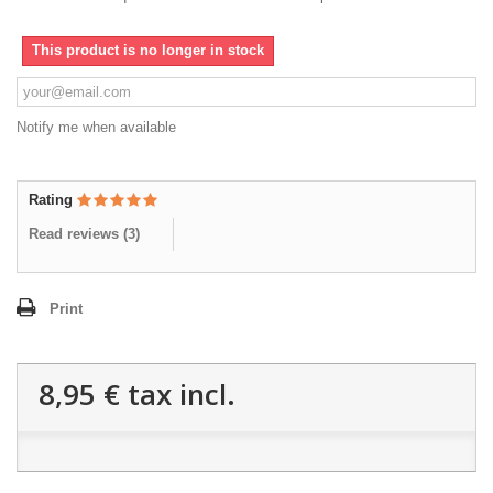
This product is no longer in stock
Notify me when available
Rating
Read reviews (
3
)
Print
8,95 €
tax incl.