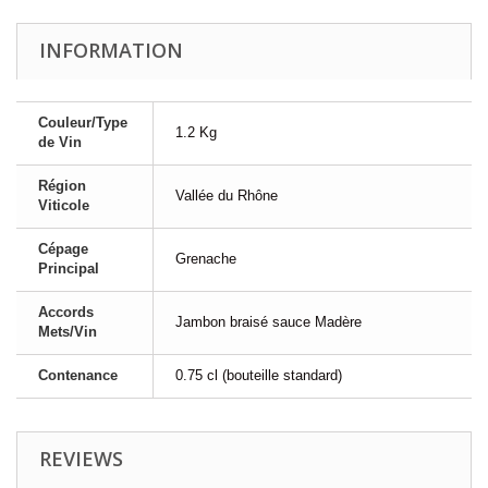
INFORMATION
Couleur/Type
1.2 Kg
de Vin
Région
Vallée du Rhône
Viticole
Cépage
Grenache
Principal
Accords
Jambon braisé sauce Madère
Mets/Vin
Contenance
0.75 cl (bouteille standard)
REVIEWS