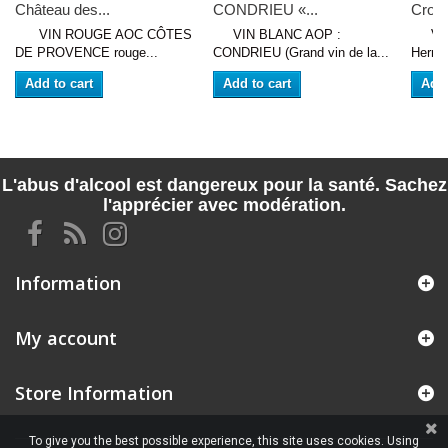
Château des...
CONDRIEU «...
Croze
VIN ROUGE AOC CÔTES
VIN BLANC AOP :
VIN 
DE PROVENCE rouge...
CONDRIEU (Grand vin de la...
Hermi
Add to cart
Add to cart
Add 
L'abus d'alcool est dangereux pour la santé. Sachez
l'apprécier avec modération.
Information
My account
Store Information
To give you the best possible experience, this site uses cookies. Using