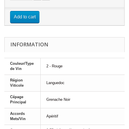
Add to cart
INFORMATION
Couleur/Type
2 - Rouge
de Vin
Région
Languedoc
Viticole
Cépage
Grenache Noir
Principal
Accords
Apéritif
Mets/Vin