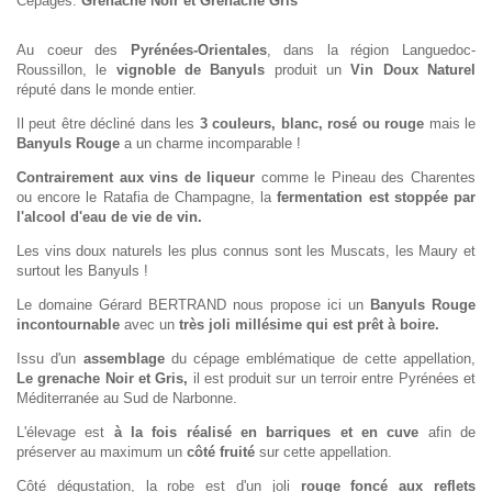
Cépages:
Grenache Noir et Grenache Gris
Au coeur des
Pyrénées-Orientales
, dans la région Languedoc-
Roussillon, le
vignoble de Banyuls
produit un
Vin Doux Naturel
réputé dans le monde entier.
Il peut être décliné dans les
3 couleurs, blanc, rosé ou rouge
mais le
Banyuls Rouge
a un charme incomparable !
Contrairement aux vins de liqueur
comme le Pineau des Charentes
ou encore le Ratafia de Champagne, la
fermentation est stoppée par
l'alcool d'eau de vie de vin.
Les vins doux naturels les plus connus sont les Muscats, les Maury et
surtout les Banyuls !
Le domaine Gérard BERTRAND nous propose ici un
Banyuls Rouge
incontournable
avec un
très joli millésime qui est prêt à boire.
Issu d'un
assemblage
du cépage emblématique de cette appellation,
Le grenache Noir et Gris,
il est produit sur un terroir entre Pyrénées et
Méditerranée au Sud de Narbonne.
L'élevage est
à la fois réalisé en barriques et en cuve
afin de
préserver au maximum un
côté fruité
sur cette appellation.
Côté dégustation, la robe est d'un joli
rouge foncé aux reflets