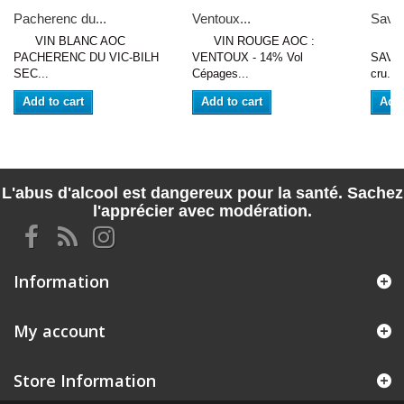
Pacherenc du...
Ventoux...
Savig
VIN BLANC AOC
VIN ROUGE AOC :
VIN
PACHERENC DU VIC-BILH
VENTOUX - 14% Vol
SAVI
SEC...
Cépages...
cru...
Add to cart
Add to cart
Add 
L'abus d'alcool est dangereux pour la santé. Sachez
l'apprécier avec modération.
Information
My account
Store Information