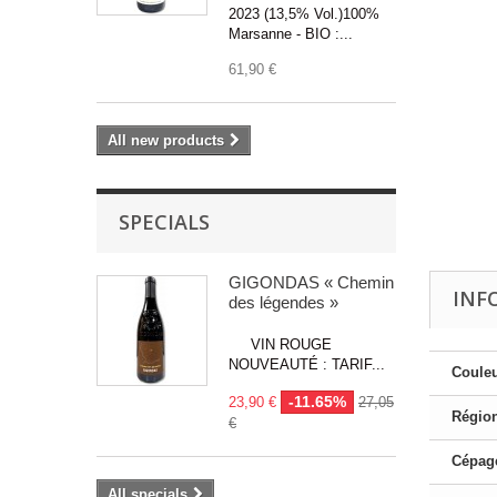
2023 (13,5% Vol.)100%
Marsanne - BIO :...
61,90 €
All new products
SPECIALS
GIGONDAS « Chemin
INF
des légendes »
VIN ROUGE
NOUVEAUTÉ : TARIF...
Couleu
-11.65%
23,90 €
27,05
Région
€
Cépage
All specials