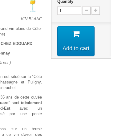
Quantity
VIN BLANC
and vin blanc de Côte-
ne)
 CHEZ EDOUARD
Add to cart
onnay
 vol.)
in est situé sur la "Côte
hassagne et Puligny,
ontrachet.
e 35 ans de cette cuvée
ouard
" sont
idéalement
-Est
avec un
imisé par une pente
ions sur un terroir
e à ce vin d'avoir
des