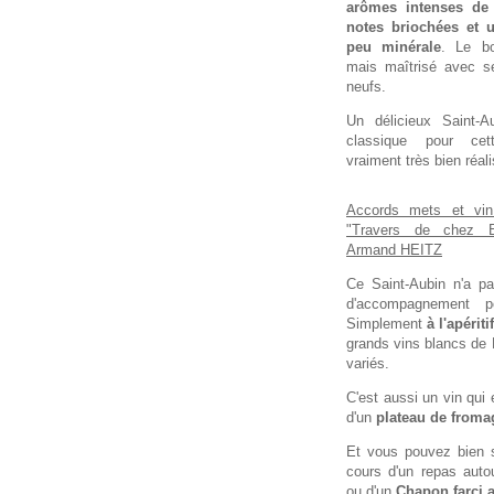
arômes intenses de 
notes briochées et 
peu minérale
. Le bo
mais maîtrisé avec 
neufs.
Un délicieux Saint-A
classique pour cet
vraiment très bien réali
Accords mets et vin
"Travers de chez 
Armand HEITZ
Ce Saint-Aubin n'a p
d'accompagnement p
Simplement
à l'apéritif
grands vins blancs de
variés.
C'est aussi un vin qui 
d'un
plateau de froma
Et vous pouvez bien s
cours d'un repas auto
ou d'un
Chapon farci a