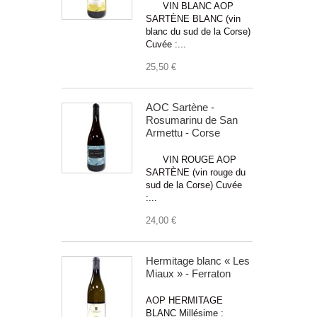
VIN BLANC AOP
SARTÈNE BLANC (vin
blanc du sud de la Corse)
Cuvée :...
25,50 €
AOC Sartène -
Rosumarinu de San
Armettu - Corse
VIN ROUGE AOP
SARTÈNE (vin rouge du
sud de la Corse) Cuvée
:...
24,00 €
Hermitage blanc « Les
Miaux » - Ferraton
AOP HERMITAGE
BLANC Millésime :