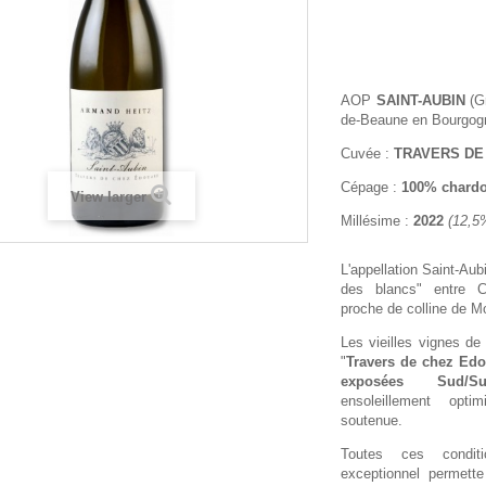
AOP
SAINT-AUBIN
(Gr
de-Beaune en Bourgog
Cuvée :
TRAVERS DE
Cépage :
100% chard
View larger
Millésime :
2022
(12,5%
L'appellation Saint-Aub
des blancs" entre C
proche de colline de M
Les vieilles vignes d
"
Travers de chez Ed
exposées Sud/Sud
ensoleillement opt
soutenue.
Toutes ces condit
exceptionnel permett