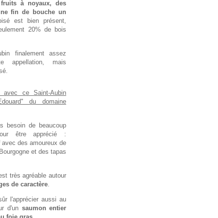
fruits à noyaux, des
une fin de bouche un
isé est bien présent,
seulement 20% de bois
ubin finalement assez
te appellation, mais
sé.
 avec ce Saint-Aubin
Edouard" du domaine
as besoin de beaucoup
our être apprécié :
avec des amoureux de
 Bourgogne et des tapas
est très agréable autour
ges de caractère
.
ûr l'apprécier aussi au
ur d'un
saumon entier
u foie gras
.