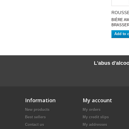
ROUSSE 
BIÈRE AM
BRASSERI
Add to c
L'abus d'alcoo
Information
My account
New products
My orders
Best sellers
My credit slips
Contact us
My addresses