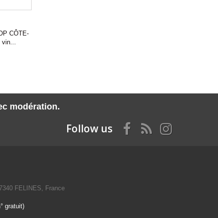
P CÔTE-
vin...
vec modération.
Follow us
07340 FELINES, France
 gratuit)