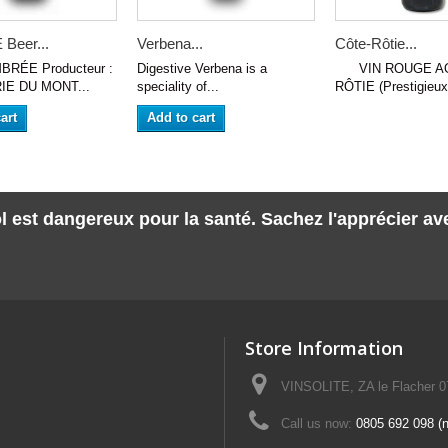
Beer...
Verbena...
Côte-Rôtie...
BRÉE Producteur :
Digestive Verbena is a
VIN ROUGE AO
E DU MONT...
speciality of...
RÔTIE (Prestigieux 
art
Add to cart
l est dangereux pour la santé. Sachez l'apprécier a
Store Information
VINSOLITE, ZA le Flacher 
Call us now:
0805 692 098 (n°