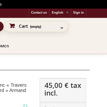
e
Contact us
English
Sign in
Cart
(empty)
OMOS
45,00 €
tax
anc « Travers
rd » Armand
incl.