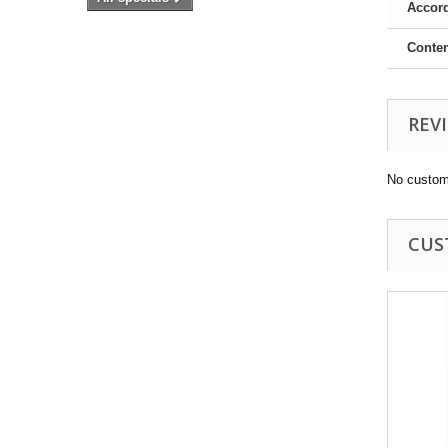
Accord
Conte
REV
No custom
CUS