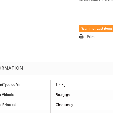
Warning: Last items 
Print
ORMATION
r/Type de Vin
1.2 Kg
 Viticole
Bourgogne
 Principal
Chardonnay