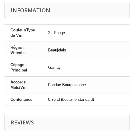
INFORMATION
Couleur/Type
2 - Rouge
de Vin
Région
Beaujolais
Viticole
Cépage
Gamay
Principal
Accords
Fondue Bourguignone
Mets/Vin
Contenance
0.75 cl (bouteille standard)
REVIEWS