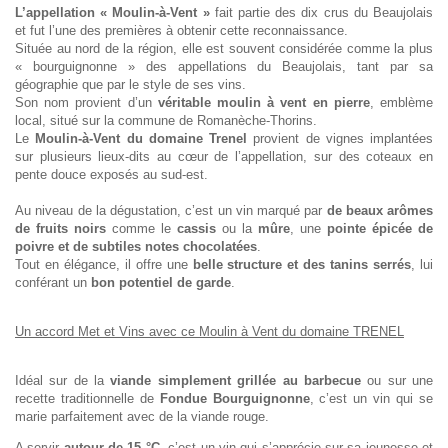
L’appellation « Moulin-à-Vent »
fait partie des dix crus du Beaujolais
et fut l’une des premières à obtenir cette reconnaissance.
Située au nord de la région, elle est souvent considérée comme la plus
« bourguignonne » des appellations du Beaujolais, tant par sa
géographie que par le style de ses vins.
Son nom provient d’un
véritable moulin à vent en pierre
, emblème
local, situé sur la commune de Romanèche-Thorins.
Le
Moulin-à-Vent du domaine Trenel
provient de vignes implantées
sur plusieurs lieux-dits au cœur de l’appellation, sur des coteaux en
pente douce exposés au sud-est.
Au niveau de la dégustation, c’est un vin marqué par
de beaux arômes
de fruits noirs
comme le
cassis
ou la
mûre
, une
pointe épicée de
poivre et de subtiles notes chocolatées
.
Tout en élégance, il offre une
belle structure et des tanins serrés
, lui
conférant un
bon potentiel de garde
.
Un accord Met et Vins avec ce Moulin à Vent du domaine TRENEL
Idéal sur de la
viande simplement grillée au barbecue
ou sur une
recette traditionnelle de
Fondue Bourguignonne
, c’est un vin qui se
marie parfaitement avec de la viande rouge.
A servir
autour de 15 °C
, c’est un vin qui s’apprécie sur sa jeunesse et