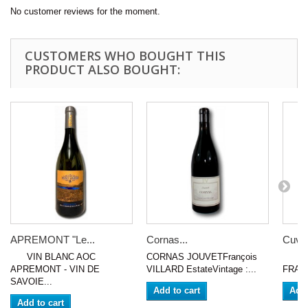
No customer reviews for the moment.
CUSTOMERS WHO BOUGHT THIS
PRODUCT ALSO BOUGHT:
APREMONT "Le...
Cornas...
Cuvé
VIN BLANC AOC
CORNAS JOUVETFrançois
VIN 
APREMONT - VIN DE
VILLARD EstateVintage :...
FRANCE
SAVOIE...
Add to cart
Add 
Add to cart