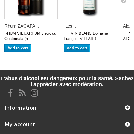
Rhum ZACAPA...
"Les...
Aloxe
RHUM VIEUXRHUM vieux du
VIN BLANC Domaine
VIN 
Guatemala (à...
François VILLARD...
ALOXE
Add to cart
Add to cart
L'abus d'alcool est dangereux pour la santé. Sachez
l'apprécier avec modération.
Information
My account