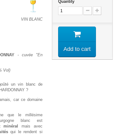
Quantity
VIN BLANC
Add to cart
DONNAY
- cuvée "En
% Vol)
goûté un vin blanc de
-CHARDONNAY ?
 jamais, car ce domaine
e que le millésime
urgogne blanc est
t minéral
mais avec
ités
qui le rendent si