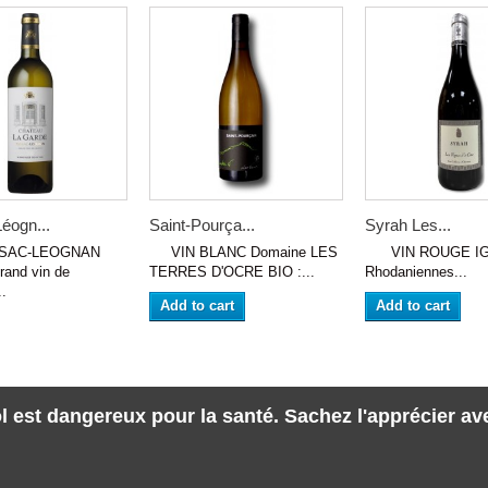
éogn...
Saint-Pourça...
Syrah Les...
SAC-LEOGNAN
VIN BLANC Domaine LES
VIN ROUGE IGP 
and vin de
TERRES D'OCRE BIO :...
Rhodaniennes...
.
Add to cart
Add to cart
l est dangereux pour la santé. Sachez l'apprécier a