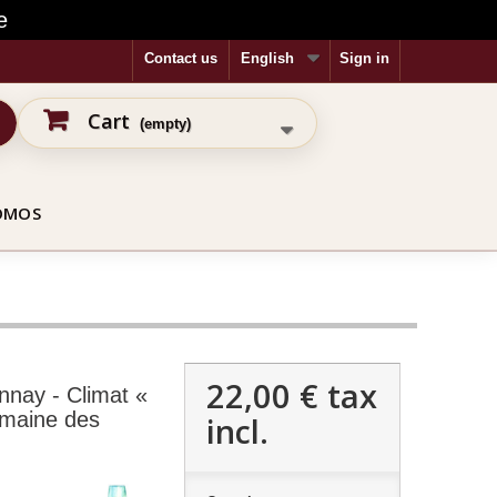
e
Contact us
English
Sign in
Cart
(empty)
OMOS
22,00 €
tax
nay - Climat «
omaine des
incl.