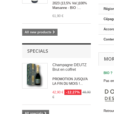
2023 (13,5% Vol.)100%
Marsanne - BIO :...
Région
61,90 €
Cépage
Accord
All new products
Conte
SPECIALS
MOR
Champagne DEUTZ
Brut en coffret
BIO ?
PROMOTION JUSQU'A
Pas enc
LA FIN DU MOIS !...
-12.27%
42,90 €
48,90
€
Retrou
All specials