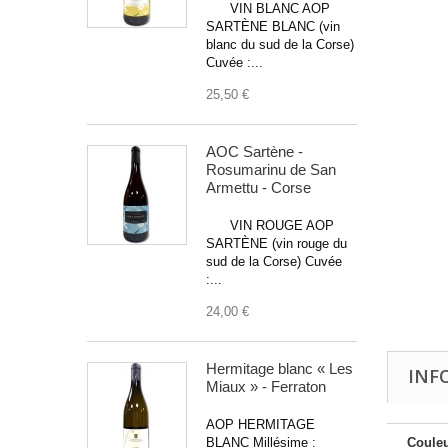
VIN BLANC AOP
SARTÈNE BLANC (vin
blanc du sud de la Corse)
Cuvée :...
25,50 €
AOC Sartène -
Rosumarinu de San
Armettu - Corse
VIN ROUGE AOP
SARTÈNE (vin rouge du
sud de la Corse) Cuvée
:...
24,00 €
Hermitage blanc « Les
INF
Miaux » - Ferraton
AOP HERMITAGE
BLANC Millésime :
Couleu