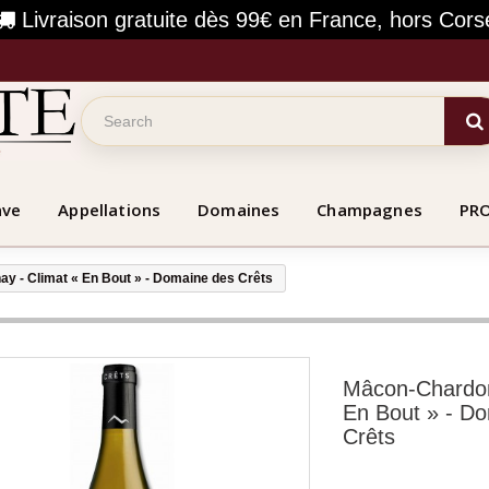
Livraison gratuite dès 99€ en France, hors Cors
ave
Appellations
Domaines
Champagnes
PR
y - Climat « En Bout » - Domaine des Crêts
Mâcon-Chardon
En Bout » - D
Crêts