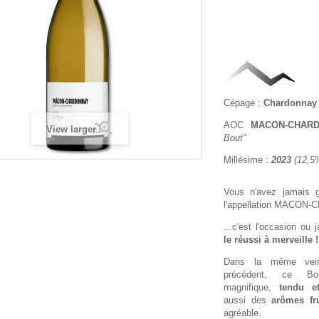
Cépage :
Chardonnay
AOC
MACON-CHAR
View larger
Bout"
Millésime :
2023
(12,5
Vous n'avez jamais 
l'appellation MACON
...c'est l'occasion ou
le réussi à merveille !
Dans la même vein
précédent, ce Bo
magnifique,
tendu e
aussi des
arômes fru
agréable.