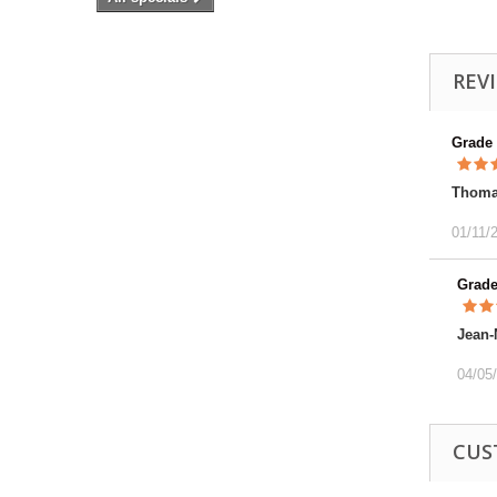
REV
Grade
Thoma
01/11/
Grad
Jean-
04/05
CUS