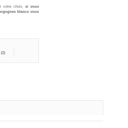
er votre choix,
si vous
urgognes blancs vous
 (
2
)