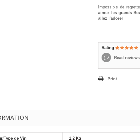
Impossible de regrett
aimez les grands Bo
allez l'adorer !
Rating
Read reviews
Print
ORMATION
r/Type de Vin
1.2 Kg