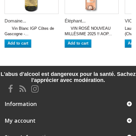
Domaine...
Éléphant...
VIOGN
Vin Blanc IGP Côtes de
VIN ROSÉ NOUVEAU
Lauren
Gascogne -...
MILLÉSIME 2025 !! AOP...
(Charn
Add to cart
Add to cart
Add 
L'abus d'alcool est dangereux pour la santé. Sachez
l'apprécier avec modération.
Information
My account