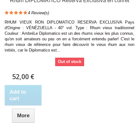
Rhum DIPLOMATICO Reserva Exclusiva en coffret
4
Review(s)
RHUM VIEUX RON DIPLOMATICO RESERVA EXCLUSIVA Pays
d'Origine : VÉNÉZUELLA - 40° vol. Type : Rhum vieux traditionnel
Couleur : AmbréLe Diplomatico est un des rhums vieux les plus connus,
qu'on soit amateurs ou pas on en a forcément entendu parler! C'est le
rhum vieux de référence pour faire découvrir le vieux rhum aux non
initiés, car le Diplomatico est...
Out of stock
52,00 €
Add to
cart
More