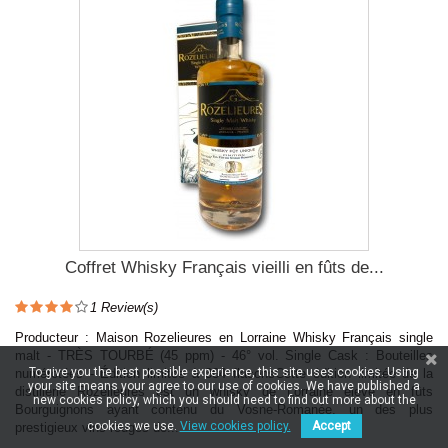
Coffret Whisky Français vieilli en fûts de...
1
Review(s)
Producteur : Maison Rozelieures en Lorraine Whisky Français single
malt - TRÈS TOURBÉ (45 ppm) - 46° vol. Single Cask : Bouteilles
To give you the best possible experience, this site uses cookies. Using
numérotées - Édition limitée à 384 flaconsCette édition limitée de la
your site means your agree to our use of cookies. We have published a
distillerie Rozelieures est un whisky de Lorraine élevé en fûts
new cookies policy, which you should need to find out more about the
Bourguignons ayant contenu du Vosne-Romanée, un des plus
cookies we use.
View cookies policy.
Accept
prestigieux vins rouges de...